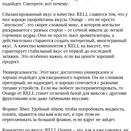
подойдет. Смотрите, вот почему:
Сбалансированный вкус и качество: RELL славится тем, что у
них хорошо проработаны вкусы. Orange – это не просто
"апельсин", это скорее сложный микс, в котором апельсин
раскрывается с разных сторон – от сочной мякоти до легкой
горчинки цедры. Они не просто льют ароматизаторы, а
действительно стараются создать интересный, многогранный
вкус. А качество компонентов у RELL на высоте, что
гарантирует стабильный вкус от первой до последней
затяжки. Это особенно важно, если вы цените хороший
продукт.
Универсальность: Этот вкус достаточно универсален и
хорошо подойдет для ежедневного парения. Он не слишком
приторный, не надоедает, и хорошо сочетается с разными
типами устройств. Если вы любите экспериментировать, то
Orange от RELL станет отличной базой для миксов с другими
фруктовыми или даже табачными вкусами.
Формат 30мл: Удобный объем, чтобы попробовать жидкость,
понять, нравится она вам или нет, и при этом не
переплачивать за большой флакон, если вдруг не зайдет.
Конкретно по вкусу: RELL Orange – это, как я уже говорил, не