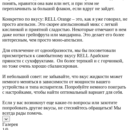
понять, нравится она вам или нет, и при этом не
переплачивать за большой флакон, если вдруг не зайдет.
Конкретно по вкусу: RELL Orange – это, как я уже говорил, не
просто апельсин. Это скорее апельсиновый микс с легкой
кислинкой и приятной сладостью. Некоторые отмечают в нем
даже нотки грейпфрута или мандарина. Это делает его более
интересным, чем просто моно-апельсин.
Для отвлечение от однообразности, мы бы посоветовали
присмотреться к самобытному вкусу RELL Арабские
пряности с сухофруктами. Он более терпкий и с горчинкой,
но тоже очень хорошо сбалансирован.
И небольшой совет: не забывайте, что вкус жидкости может
немного меняться в зависимости от мощности вашего
устройства и типа испарителя. Попробуйте немного поиграть
с настройками, чтобы найти оптимальный вариант для себя.
Если у вас возникнут еще какие-то вопросы или захотите
попробовать другие вкусы, не стесняйтесь обращаться! Мы
всегда рады помочь.
Галерея
1/0
—