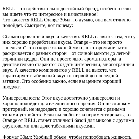
RELL – это действительно достойный бренд, особенно если
вы ищете что-то интересное и качественное!
Что касается RELL Orange 30мл, то думаю, она вам отлично
подойдет. Смотрите, вот почему:
Сбалансированный вкус и качество: RELL славится тем, что у
них хорошо проработаны вкусы. Orange – это не просто
"апельсин", это скорее сложный микс, в котором апельсин
раскрывается с разных сторон – от сочной мякоти до легкой
горчинки цедры. Они не просто льют ароматизаторы, а
действительно стараются создать интересный, многогранный
вкус. А качество компонентов у RELL на высоте, что
гарантирует стабильный вкус от первой до последней
затяжки. Это особенно важно, если вы цените хороший
продукт.
Универсальность: Этот вкус достаточно универсален и
хорошо подойдет для ежедневного парения. Он не слишком
приторный, не надоедает, и хорошо сочетается с разными
типами устройств. Если вы любите экспериментировать, то
Orange от RELL станет отличной базой для миксов с другими
фруктовыми или даже табачными вкусами.
Формат 30мл: Удобный объем, чтобы попробовать жидкость,