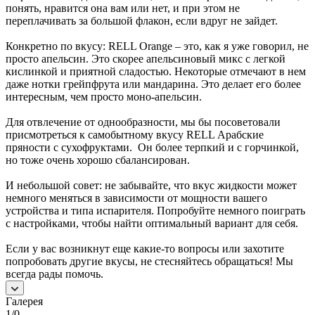
понять, нравится она вам или нет, и при этом не
переплачивать за большой флакон, если вдруг не зайдет.
Конкретно по вкусу: RELL Orange – это, как я уже говорил, не
просто апельсин. Это скорее апельсиновый микс с легкой
кислинкой и приятной сладостью. Некоторые отмечают в нем
даже нотки грейпфрута или мандарина. Это делает его более
интересным, чем просто моно-апельсин.
Для отвлечение от однообразности, мы бы посоветовали
присмотреться к самобытному вкусу RELL Арабские
пряности с сухофруктами. Он более терпкий и с горчинкой,
но тоже очень хорошо сбалансирован.
И небольшой совет: не забывайте, что вкус жидкости может
немного меняться в зависимости от мощности вашего
устройства и типа испарителя. Попробуйте немного поиграть
с настройками, чтобы найти оптимальный вариант для себя.
Если у вас возникнут еще какие-то вопросы или захотите
попробовать другие вкусы, не стесняйтесь обращаться! Мы
всегда рады помочь.
Галерея
1/0
—