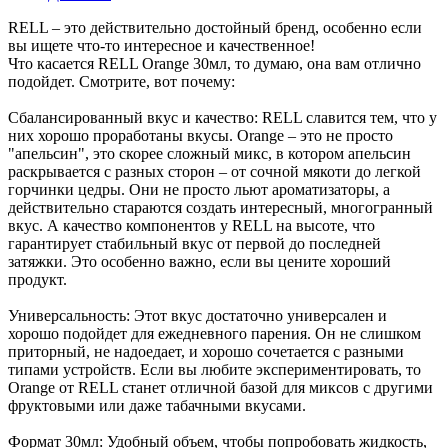
RELL – это действительно достойный бренд, особенно если
вы ищете что-то интересное и качественное!
Что касается RELL Orange 30мл, то думаю, она вам отлично
подойдет. Смотрите, вот почему:
Сбалансированный вкус и качество: RELL славится тем, что у
них хорошо проработаны вкусы. Orange – это не просто
"апельсин", это скорее сложный микс, в котором апельсин
раскрывается с разных сторон – от сочной мякоти до легкой
горчинки цедры. Они не просто льют ароматизаторы, а
действительно стараются создать интересный, многогранный
вкус. А качество компонентов у RELL на высоте, что
гарантирует стабильный вкус от первой до последней
затяжки. Это особенно важно, если вы цените хороший
продукт.
Универсальность: Этот вкус достаточно универсален и
хорошо подойдет для ежедневного парения. Он не слишком
приторный, не надоедает, и хорошо сочетается с разными
типами устройств. Если вы любите экспериментировать, то
Orange от RELL станет отличной базой для миксов с другими
фруктовыми или даже табачными вкусами.
Формат 30мл: Удобный объем, чтобы попробовать жидкость,