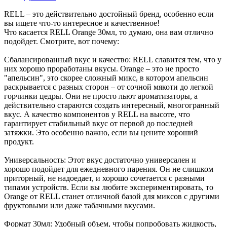
RELL – это действительно достойный бренд, особенно если
вы ищете что-то интересное и качественное!
Что касается RELL Orange 30мл, то думаю, она вам отлично
подойдет. Смотрите, вот почему:
Сбалансированный вкус и качество: RELL славится тем, что у
них хорошо проработаны вкусы. Orange – это не просто
"апельсин", это скорее сложный микс, в котором апельсин
раскрывается с разных сторон – от сочной мякоти до легкой
горчинки цедры. Они не просто льют ароматизаторы, а
действительно стараются создать интересный, многогранный
вкус. А качество компонентов у RELL на высоте, что
гарантирует стабильный вкус от первой до последней
затяжки. Это особенно важно, если вы цените хороший
продукт.
Универсальность: Этот вкус достаточно универсален и
хорошо подойдет для ежедневного парения. Он не слишком
приторный, не надоедает, и хорошо сочетается с разными
типами устройств. Если вы любите экспериментировать, то
Orange от RELL станет отличной базой для миксов с другими
фруктовыми или даже табачными вкусами.
Формат 30мл: Удобный объем, чтобы попробовать жидкость,