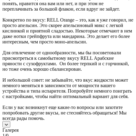
понять, нравится она вам или нет, и при этом не
переплачивать за большой флакон, если вдруг не зайдет.
Конкретно по вкусу: RELL Orange – это, как я уже говорил, не
просто апельсин. Это скорее апельсиновый микс с легкой
кислинкой и приятной сладостью. Некоторые отмечают в нем
даже нотки грейпфрута или мандарина. Это делает его более
интересным, чем просто моно-апельсин.
Для отвлечение от однообразности, мы бы посоветовали
присмотреться к самобытному вкусу RELL Арабские
пряности с сухофруктами. Он более терпкий и с горчинкой,
но тоже очень хорошо сбалансирован.
И небольшой совет: не забывайте, что вкус жидкости может
немного меняться в зависимости от мощности вашего
устройства и типа испарителя. Попробуйте немного поиграть
с настройками, чтобы найти оптимальный вариант для себя.
Если у вас возникнут еще какие-то вопросы или захотите
попробовать другие вкусы, не стесняйтесь обращаться! Мы
всегда рады помочь.
Галерея
1/0
—