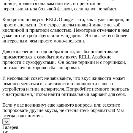
понять, нравится она вам или нет, и при этом не
переплачивать за большой флакон, если вдруг не зайдет.
Конкретно по вкусу: RELL Orange – это, как я уже говорил, не
просто апельсин. Это скорее апельсиновый микс с легкой
кислинкой и приятной сладостью. Некоторые отмечают в нем
даже нотки грейпфрута или мандарина. Это делает его более
интересным, чем просто моно-апельсин.
Для отвлечение от однообразности, мы бы посоветовали
присмотреться к самобытному вкусу RELL Арабские
пряности с сухофруктами. Он более терпкий и с горчинкой,
но тоже очень хорошо сбалансирован.
И небольшой совет: не забывайте, что вкус жидкости может
немного меняться в зависимости от мощности вашего
устройства и типа испарителя. Попробуйте немного поиграть
с настройками, чтобы найти оптимальный вариант для себя.
Если у вас возникнут еще какие-то вопросы или захотите
попробовать другие вкусы, не стесняйтесь обращаться! Мы
всегда рады помочь.
Галерея
1/0
—