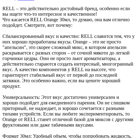
RELL – это действительно достойный бренд, особенно если
вы ищете что-то интересное и качественное!
Что касается RELL Orange 30мл, то думаю, она вам отлично
подойдет. Смотрите, вот почему:
Сбалансированный вкус и качество: RELL славится тем, что у
них хорошо проработаны вкусы. Orange – это не просто
"апельсин", это скорее сложный микс, в котором апельсин
раскрывается с разных сторон – от сочной мякоти до легкой
горчинки цедры. Они не просто льют ароматизаторы, а
действительно стараются создать интересный, многогранный
вкус. А качество компонентов у RELL на высоте, что
гарантирует стабильный вкус от первой до последней
затяжки. Это особенно важно, если вы цените хороший
продукт.
Универсальность: Этот вкус достаточно универсален и
хорошо подойдет для ежедневного парения. Он не слишком
приторный, не надоедает, и хорошо сочетается с разными
типами устройств. Если вы любите экспериментировать, то
Orange от RELL станет отличной базой для миксов с другими
фруктовыми или даже табачными вкусами.
Формат 30мл: Удобный объем, чтобы попробовать жидкость,