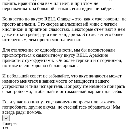
понять, нравится она вам или нет, и при этом не
переплачивать за большой флакон, если вдруг не зайдет.
Конкретно по вкусу: RELL Orange – это, как я уже говорил, не
просто апельсин. Это скорее апельсиновый микс с легкой
кислинкой и приятной сладостью. Некоторые отмечают в нем
даже нотки грейпфрута или мандарина. Это делает его более
интересным, чем просто моно-апельсин.
Для отвлечение от однообразности, мы бы посоветовали
присмотреться к самобытному вкусу RELL Арабские
пряности с сухофруктами. Он более терпкий и с горчинкой,
но тоже очень хорошо сбалансирован.
И небольшой совет: не забывайте, что вкус жидкости может
немного меняться в зависимости от мощности вашего
устройства и типа испарителя. Попробуйте немного поиграть
с настройками, чтобы найти оптимальный вариант для себя.
Если у вас возникнут еще какие-то вопросы или захотите
попробовать другие вкусы, не стесняйтесь обращаться! Мы
всегда рады помочь.
Галерея
1/0
—