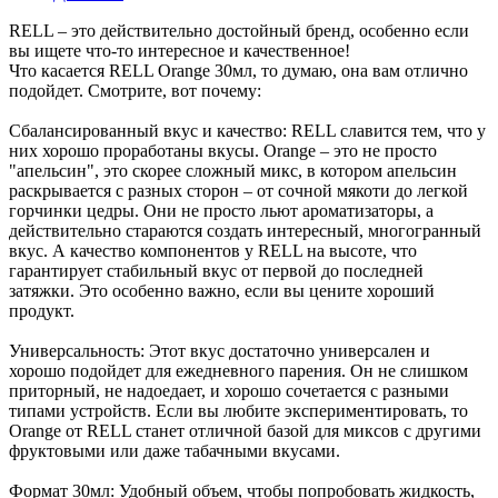
RELL – это действительно достойный бренд, особенно если
вы ищете что-то интересное и качественное!
Что касается RELL Orange 30мл, то думаю, она вам отлично
подойдет. Смотрите, вот почему:
Сбалансированный вкус и качество: RELL славится тем, что у
них хорошо проработаны вкусы. Orange – это не просто
"апельсин", это скорее сложный микс, в котором апельсин
раскрывается с разных сторон – от сочной мякоти до легкой
горчинки цедры. Они не просто льют ароматизаторы, а
действительно стараются создать интересный, многогранный
вкус. А качество компонентов у RELL на высоте, что
гарантирует стабильный вкус от первой до последней
затяжки. Это особенно важно, если вы цените хороший
продукт.
Универсальность: Этот вкус достаточно универсален и
хорошо подойдет для ежедневного парения. Он не слишком
приторный, не надоедает, и хорошо сочетается с разными
типами устройств. Если вы любите экспериментировать, то
Orange от RELL станет отличной базой для миксов с другими
фруктовыми или даже табачными вкусами.
Формат 30мл: Удобный объем, чтобы попробовать жидкость,