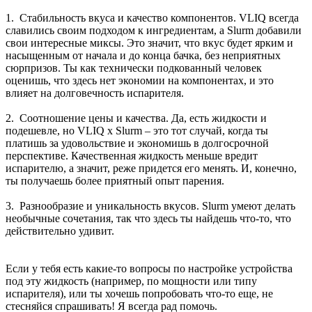
1. Стабильность вкуса и качество компонентов. VLIQ всегда
славились своим подходом к ингредиентам, а Slurm добавили
свои интересные миксы. Это значит, что вкус будет ярким и
насыщенным от начала и до конца бачка, без неприятных
сюрпризов. Ты как технически подкованный человек
оценишь, что здесь нет экономии на компонентах, и это
влияет на долговечность испарителя.
2. Соотношение цены и качества. Да, есть жидкости и
подешевле, но VLIQ х Slurm – это тот случай, когда ты
платишь за удовольствие и экономишь в долгосрочной
перспективе. Качественная жидкость меньше вредит
испарителю, а значит, реже придется его менять. И, конечно,
ты получаешь более приятный опыт парения.
3. Разнообразие и уникальность вкусов. Slurm умеют делать
необычные сочетания, так что здесь ты найдешь что-то, что
действительно удивит.
Если у тебя есть какие-то вопросы по настройке устройства
под эту жидкость (например, по мощности или типу
испарителя), или ты хочешь попробовать что-то еще, не
стесняйся спрашивать! Я всегда рад помочь.